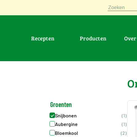
Zoeken
Recepten
Producten
Ove
>
Producten
>
Groenten : Snijbone
O
Groenten
Snijbonen
(1)
Aubergine
(1)
Bloemkool
(2)