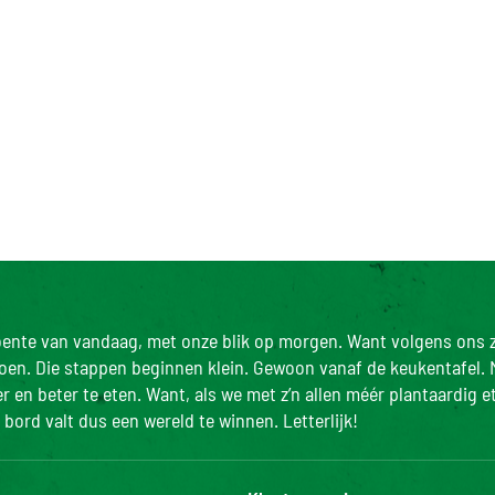
roente van vandaag, met onze blik op morgen. Want volgens ons z
doen. Die stappen beginnen klein. Gewoon vanaf de keukentafel. 
 en beter te eten. Want, als we met z’n allen méér plantaardig e
bord valt dus een wereld te winnen. Letterlijk!