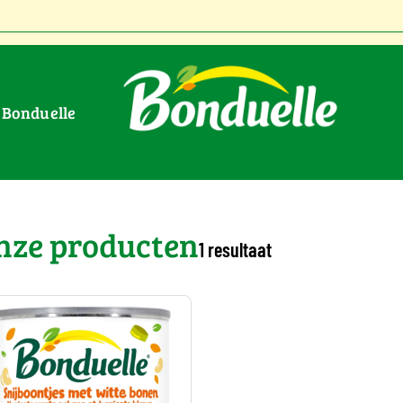
r Bonduelle
n
nze producten
1 resultaat