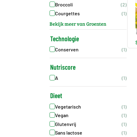
Broccoli
(2)
Courgettes
(1)
Bekijk meer van Groenten
Technologie
Conserven
(1)
Nutriscore
A
(1)
Dieet
Vegetarisch
(1)
Vegan
(1)
Glutenvrij
(1)
Sans lactose
(1)