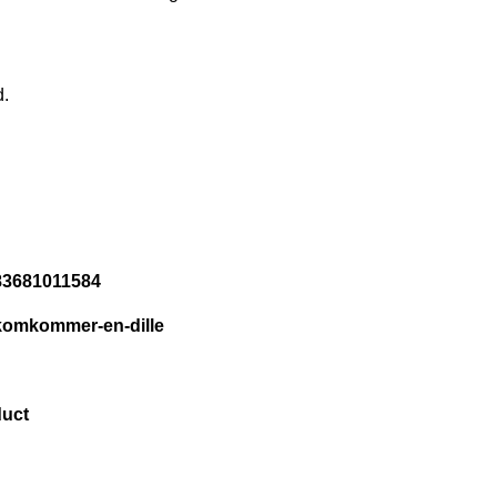
d.
083681011584
-komkommer-en-dille
duct