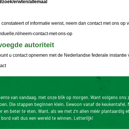
l/zoek/erwten/allemaal
constateert of informatie wenst, neem dan contact met ons op vi
nduelle.nl/neem-contact-met-ons-op
oegde autoriteit
kunt u contact opnemen met de Nederlandse federale instantie v
act
roente van vandaag, met onze blik op morgen. Want volgens ons z
doen. Die stappen beginnen klein. Gewoon vanaf de keukentafel. 
 en beter te eten. Want, als we met z’n allen méér plantaardig e
bord valt dus een wereld te winnen. Letterlijk!