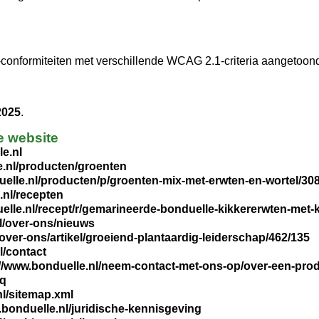
-conformiteiten met verschillende WCAG 2.1-criteria aangetoon
2025
.
e website
e.nl
e.nl/producten/groenten
uelle.nl/producten/p/groenten-mix-met-erwten-en-wortel/3
.nl/recepten
elle.nl/recept/r/gemarineerde-bonduelle-kikkererwten-met
l/over-ons/nieuws
over-ons/artikel/groeiend-plantaardig-leiderschap/462/135
l/contact
://www.bonduelle.nl/neem-contact-met-ons-op/over-een-pro
aq
nl/sitemap.xml
.bonduelle.nl/juridische-kennisgeving