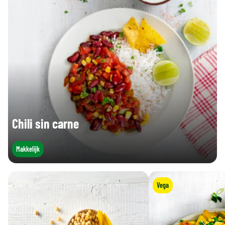
Voedingsvezels (g)
3,0 g
4,2 g
Eiwitten (g)
2,7 g
3,8 g
Zout (g)
0,28 g
0,39 g
Chili sin carne
Makkelijk
Vega