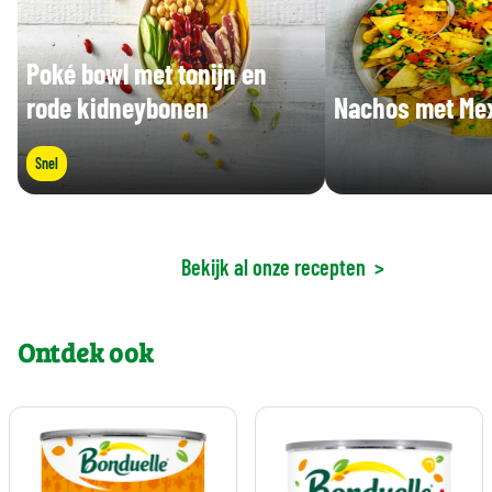
Poké bowl met tonijn en
rode kidneybonen
Nachos met Me
Snel
Bekijk al onze recepten
>
Ontdek ook