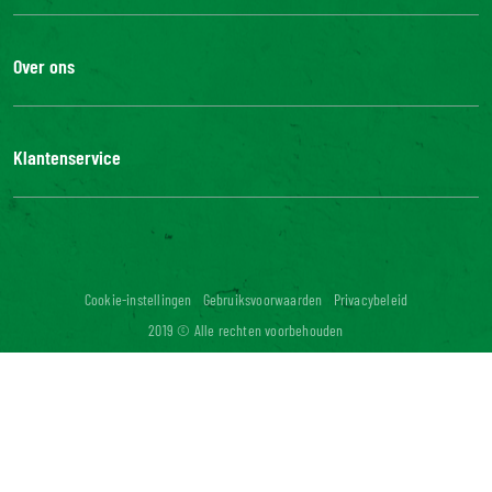
Over ons
De Bonduelle groep
Werken bij
Klantenservice
Bonduelle Food Service
Neem contact met ons op
Veelgestelde vragen
Digitale toegankelijkheid: niet conform
Cookie-instellingen
Gebruiksvoorwaarden
Privacybeleid
2019 © Alle rechten voorbehouden