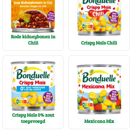
Rode kidneybonen in
Chili
Crispy Maïs Chili
Crispy Maïs 0% zout
toegevoegd
Mexicana Mix