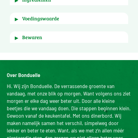
▶
Water, rode kidneybonen 17%, basmati rijst 15%, 
voedingswaarde
▶
gegrilde rode paprika blokjes 13%, zoete 
aardappel blokjes 9%, crispy maïs 9%, tomaten 
blokjes 6%, gesneden uien 5%, zonnebloemolie, 
Bewaren
▶
voor
100g
zout, zoet gerookte chili 0,25%, chilipoeder 
0,03%. Kan SOJA, SELDERIJ en GRANEN 
Na openen gekoeld bewaren (max.4°C) in een 
(GLUTEN) bevatten. 

Energie (kJ)
509 kJ
afgedekte, niet-metalen voedselcontainer. 
Energie (kcal)
121 kcal
Binnen 2 dagen consumeren.
Verpakt onder beschermende atmosfeer.
 Sporen van 
Selderij, Tarwe en gluten, Soja
. 
Over Bonduelle
Vetten (g)
2,8 g
- waarvan verzadigde vetzuren (g)
0,4 g
Hi. Wij zijn Bonduelle. De verrassende groente van
vandaag, met onze blik op morgen. Want volgens ons ziet
Koolhydraten (g)
19 g
morgen er elke dag weer beter uit. Door alle kleine
- w.v. suikers (g)
3,1 g
beetjes die we vandaag doen. Die stappen beginnen klein.
Voedingsvezels (g)
2,9 g
Gewoon vanaf de keukentafel. Met ons dinerbord. Wij
maken namelijk samen het verschil, simpelweg door
Eiwitten (g)
3,5 g
lekker en beter te eten. Want, als we met z’n allen méér
Zout (g)
0,76 g
plantaardig eten, dan zorgen we niet alleen beter voor