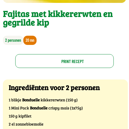
Fajitas met kikkererwten en
gegrilde kip
2 personen
20 mn
PRINT RECEPT
Ingrediënten voor 2 personen
1 blikje
Bonduelle
kikkererwten (150 g)
1 Mini Pack
Bonduelle
crispy mais (1x75g)
150 g kipfilet
2 el zonnebloemolie