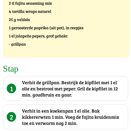
2 tl fajita seasoning mix
4 tortilla wraps naturel
25 g veldsla
1 geroosterde paprika (uit pot), in reepjes
1 el jalapeño pepers, grof gehakt
- grillpan
Stap
Verhit de grillpan. Bestrijk de kipfilet met 1 el
1
olie en bestrooi met peper. Gril de kipfilet in 12
min. goudbruin en gaar.
Verhit in een koekenpan 1 el olie. Bak
2
kikkererwten 1 min. Voeg de fajita kruidenmix
toe en verwarm nog 2 min.