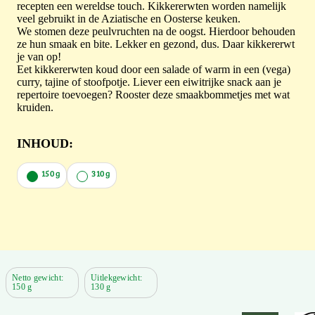
recepten een wereldse touch. Kikkererwten worden namelijk
veel gebruikt in de Aziatische en Oosterse keuken.
We stomen deze peulvruchten na de oogst. Hierdoor behouden
ze hun smaak en bite. Lekker en gezond, dus. Daar kikkererwt
je van op!
Eet kikkererwten koud door een salade of warm in een (vega)
curry, tajine of stoofpotje. Liever een eiwitrijke snack aan je
repertoire toevoegen? Rooster deze smaakbommetjes met wat
kruiden.
INHOUD:
150 g
310 g
Netto gewicht:
Uitlekgewicht:
150 g
130 g