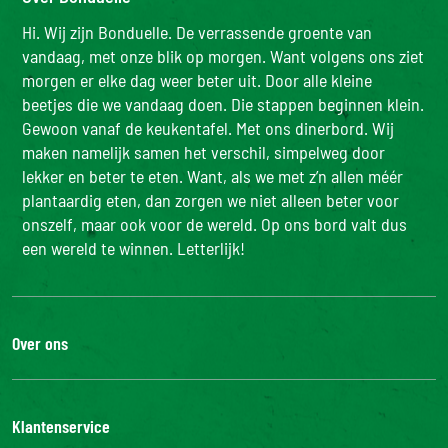
ruik en proef!
Of bereid het product zoals aangegeven in het 
Koolhydraten (g)
15 g
20 g
recept. 
Hi. Wij zijn Bonduelle. De verrassende groente van
vandaag, met onze blik op morgen. Want volgens ons ziet
- w.v. suikers (g)
<0,5 g
<0,5 g
morgen er elke dag weer beter uit. Door alle kleine
Voedingsvezels (g)
7,7 g
10 g
beetjes die we vandaag doen. Die stappen beginnen klein.
Eiwitten (g)
6,4 g
8,3 g
Gewoon vanaf de keukentafel. Met ons dinerbord. Wij
maken namelijk samen het verschil, simpelweg door
Zout (g)
0,3 g
0,39 g
lekker en beter te eten. Want, als we met z’n allen méér
plantaardig eten, dan zorgen we niet alleen beter voor
onszelf, maar ook voor de wereld. Op ons bord valt dus
een wereld te winnen. Letterlijk!
Over ons
De Bonduelle groep
Werken bij
Klantenservice
Bonduelle Food Service