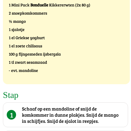
1 Mini Pack
Bonduelle
Kikkererwten (2x 80 g)
2 snoepkomkommers
½ mango
1 sjalotje
1 el Griekse yoghurt
1 el zoete chilisaus
100 g fijngesneden ijsbergsla
1 tl zwart sesamzaad
- evt. mandoline
Stap
Schaaf op een mandoline of snijd de
1
komkommer in dunne plakjes. Snijd de mango
in schijfjes. Snijd de sjalot in reepjes.