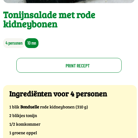
Tonijnsalade met rode
kidneybonen
4 personen
10 mn
PRINT RECEPT
Ingrediënten voor 4 personen
1 blik
Bonduelle
rode kidneybonen (310 g)
2 blikjes tonijn
1/2 komkommer
1 groene appel