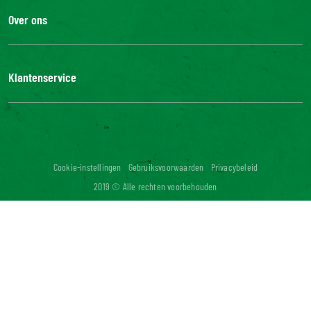
Over ons
De Bonduelle groep
Werken bij
Klantenservice
Bonduelle Food Service
Neem contact met ons op
Veelgestelde vragen
Digitale toegankelijkheid: niet conform
Cookie-instellingen
Gebruiksvoorwaarden
Privacybeleid
2019 © Alle rechten voorbehouden