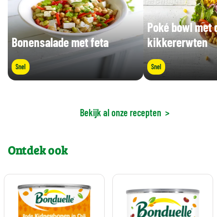
Poké bowl met 
Bonensalade met feta
kikkererwten
Snel
Snel
Bekijk al onze recepten
>
Ontdek ook