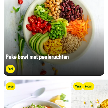
Zout (g)
0,3 g
0,39 g
Poké bowl met peulvruchten
Snel
Vega
Vega
Vegan