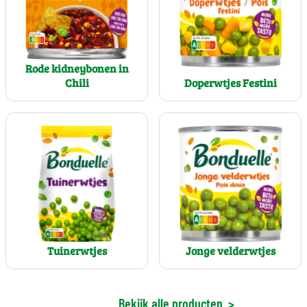
Rode kidneybonen in
Chili
Doperwtjes Festini
Tuinerwtjes
Jonge velderwtjes
Bekijk alle producten
>