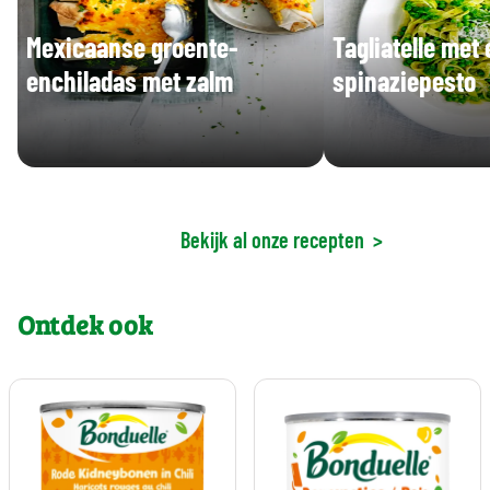
Mexicaanse groente-
Tagliatelle met
enchiladas met zalm
spinaziepesto
Bekijk al onze recepten
>
Ontdek ook