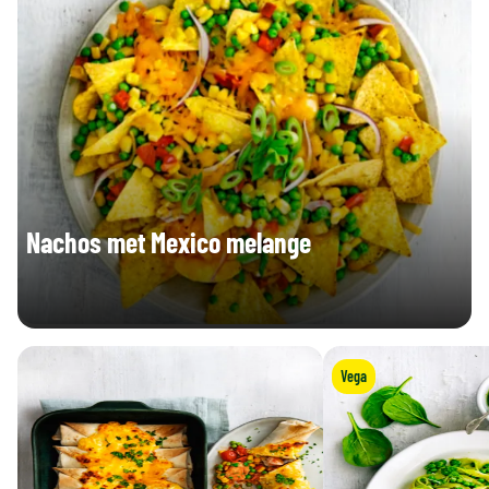
Zout (g)
0,01 g
0,02 g
45,6
Vitamine B9 total (µg)
91,2 µg
µg
Nachos met Mexico melange
Vega