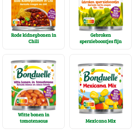
Eiwitten (g)
3,6 g
7,2 g
Zout (g)
0,08 g
0,16 g
Rode kidneybonen in
Gebroken
Chili
sperzieboontjes fijn
Witte bonen in
tomatensaus
Mexicana Mix