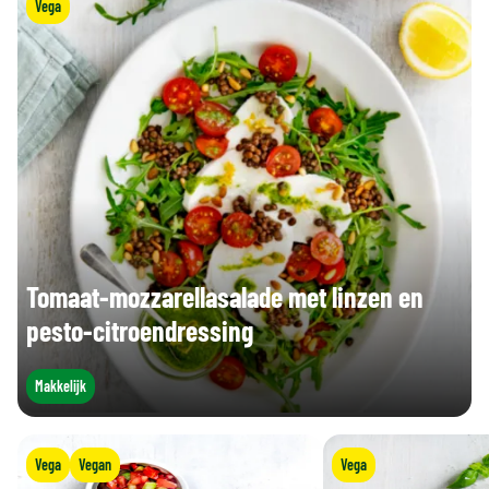
Vega
Tomaat-mozzarellasalade met linzen en
pesto-citroendressing
Makkelijk
Vega
Vegan
Vega