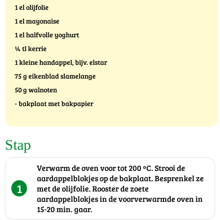
1 el olijfolie
1 el mayonaise
1 el halfvolle yoghurt
¼ tl kerrie
1 kleine handappel, bijv. elstar
75 g eikenblad slamelange
50 g walnoten
- bakplaat met bakpapier
Stap
Verwarm de oven voor tot 200 ºC. Strooi de
aardappelblokjes op de bakplaat. Besprenkel ze
1
met de olijfolie. Rooster de zoete
aardappelblokjes in de voorverwarmde oven in
15-20 min. gaar.