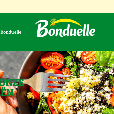
r Bonduelle
 ONZE
EËN