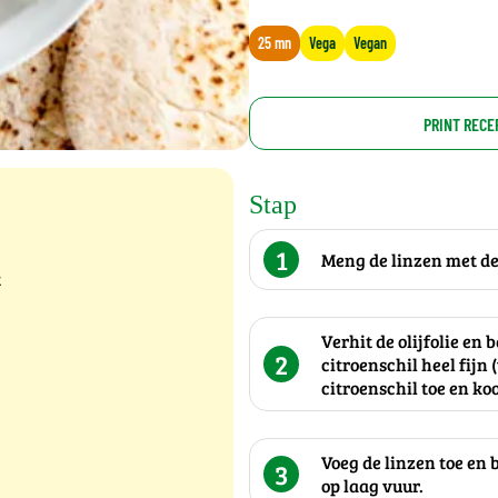
25 mn
Vega
Vegan
PRINT RECE
Stap
1
Meng de linzen met de
t
Verhit de olijfolie en 
2
citroenschil heel fijn
citroenschil toe en ko
Voeg de linzen toe en 
3
op laag vuur.