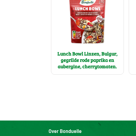
Lunch Bowl Linzen, Bulgur,
gegrilde rode paprika en
aubergine, cherrytomaten.
Over Bonduelle