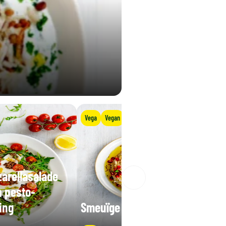
Vega
Vegan
arellasalade
n pesto-
ing
Smeuïge linzendip