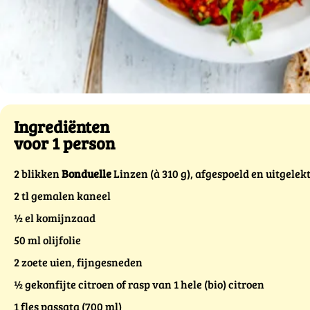
Ingrediënten
voor 1 person
2 blikken
Bonduelle
Linzen (à 310 g), afgespoeld en uitgelek
2 tl gemalen kaneel
½ el komijnzaad
50 ml olijfolie
2 zoete uien, fijngesneden
½ gekonfijte citroen of rasp van 1 hele (bio) citroen
1 fles passata (700 ml)