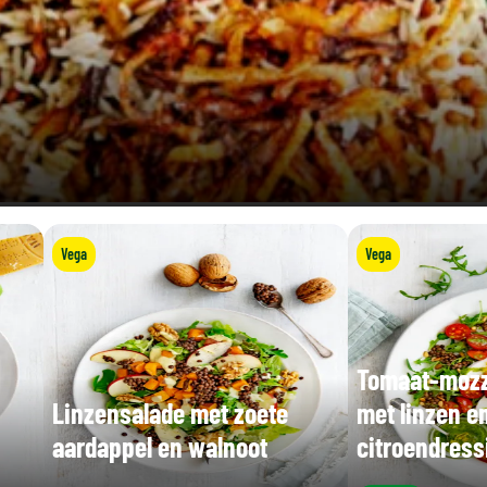
Vega
Vega
Tomaat-mozz
Linzensalade met zoete
met linzen e
aardappel en walnoot
citroendress