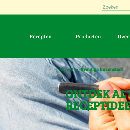
Zoeken
Recepten
Producten
Ove
>
Recept
>
Kruidige linzenstoof
ONTDEK AL
RECEPTIDE