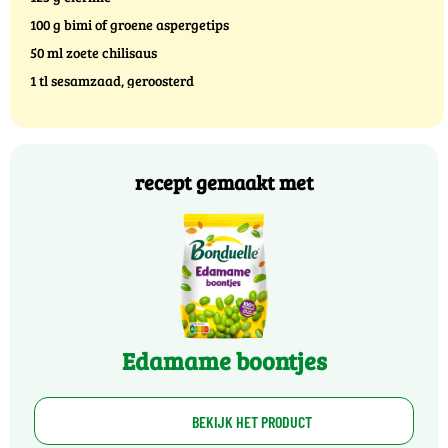
100 g bimi of groene aspergetips
50 ml zoete chilisaus
1 tl sesamzaad, geroosterd
recept gemaakt met
Edamame boontjes
BEKIJK HET PRODUCT