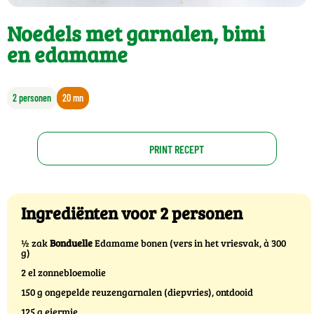
Noedels met garnalen, bimi
en edamame
2 personen
20 mn
PRINT RECEPT
Ingrediënten voor 2 personen
½ zak
Bonduelle
Edamame bonen (vers in het vriesvak, à 300
g)
2 el zonnebloemolie
150 g ongepelde reuzengarnalen (diepvries), ontdooid
125 g eiermie