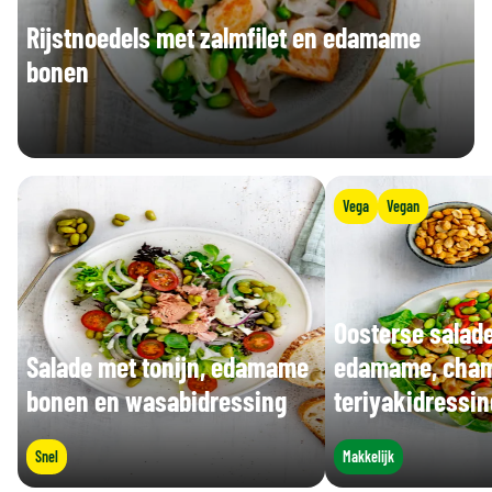
Rijstnoedels met zalmfilet en edamame
bonen
Vega
Vegan
Oosterse salad
Salade met tonijn, edamame
edamame, cham
bonen en wasabidressing
teriyakidressin
Snel
Makkelijk