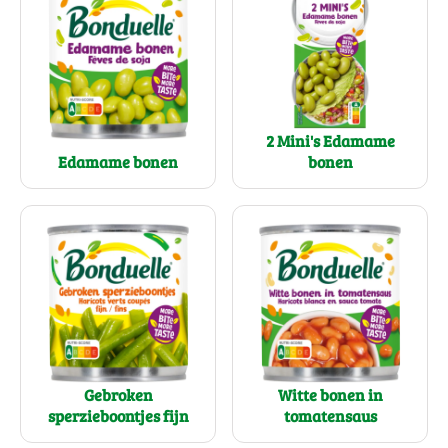
2 Mini's Edamame
Edamame bonen
bonen
Gebroken
Witte bonen in
sperzieboontjes fijn
tomatensaus