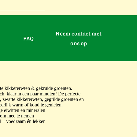
Neem contact met
FAQ
ons op
e kikkererwten & gekruide groenten.
, klaar in een paar minuten! De perfecte
, zwarte kikkererwten, gegrilde groenten en
erlijk warm of koud te genieten.
ge eiwitten en mineralen
l om mee te nemen
el – voedzaam én lekker