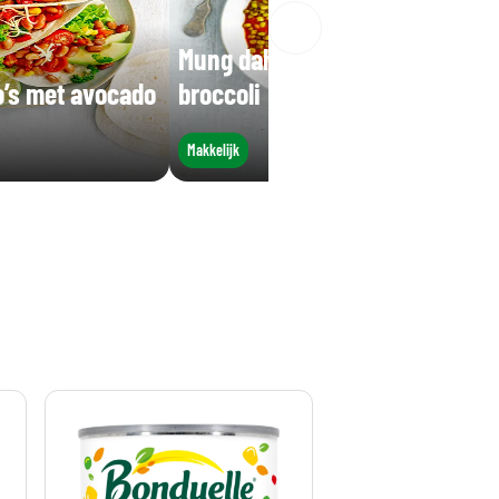
Mung dahl met rijst en
o’s met avocado
broccoli
Makkelijk