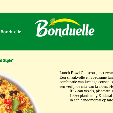
r Bonduelle
l Style"
Lunch Bowl Couscous, met zwart
Een smaakvolle en voedzame lunch
combinatie van luchtige couscous
een verfijnde mix van kruiden. He
Rijk aan vezels, plantaardi
100% plantaardig & ideaa
In een handomdraai op taf