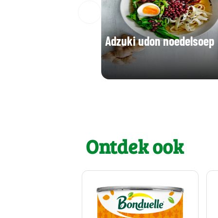
Adzuki udon noedelsoep
Ontdek ook