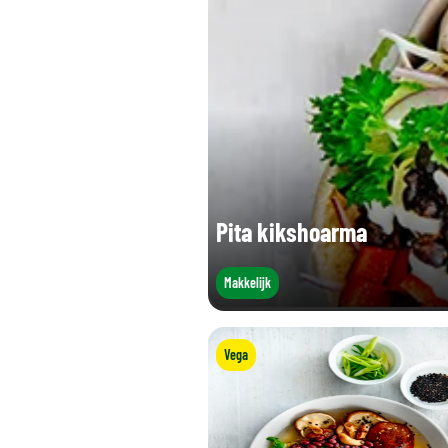
Eiwitten (g)
Zout (g)
Pita kikshoarma
Makkelijk
Vega