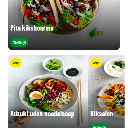
Pita kikshoarma
Makkelijk
Vega
Vega
Adzuki udon noedelsoep
Kiksalon
Makkelijk