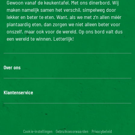
Gewoon vanaf de keukentafel. Met ons dinerbord. Wij
maken namelijk samen het verschil, simpelweg door
lekker en beter te eten. Want, als we met z’n allen méér
plantaardig eten, dan zorgen we niet alleen beter voor
onszelf, maar ook voor de wereld. Op ons bord valt dus
een wereld te winnen. Letterlijk!
Over ons
De Bonduelle groep
Werken bij
Klantenservice
Bonduelle Food Service
Neem contact met ons op
Veelgestelde vragen
Digitale toegankelijkheid: niet conform
Cookie-instellingen
Gebruiksvoorwaarden
Privacybeleid